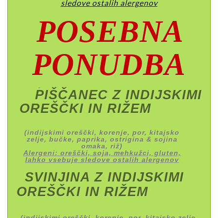
sledove ostalih alergenov
POSEBNA
PONUDBA
PIŠČANEC Z INDIJSKIMI
OREŠČKI IN RIŽEM
(indijskimi oreščki, korenje, por, kitajsko
zelje, bučke, paprika, ostrigina & sojina
omaka, riž)
Alergeni: oreščki, soja, mehkužci, gluten,
lahko vsebuje sledove ostalih alergenov
SVINJINA Z INDIJSKIMI
OREŠČKI IN RIŽEM
(indijskimi oreščki, korenje, por, kitajsko zelje,