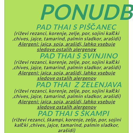
PONUDB
PAD THAI S PIŠČANEC
(
riževi rezanci, korenje, zelje, por, sojini kalčki
,chives, jajce, tamarind, palmin sladkor, arašidi)
Alergeni: jajca,
soja, arašidi, lahko vsebuje
sledove ostalih alergeno
v
PAD THAI S SVINJINO
(riževi rezanci, korenje, zelje, por, sojini kalčki
,chives, jajce, tamarind, palmin sladkor, arašidi)
Alergeni: jajca, soja, arašidi, lahko vsebuje
sledove ostalih alergenov
PAD THAI Z ZELENJAVA
(riževi rezanci, korenje, zelje, por, sojini kalčki
,chives, jajce, tamarind, palmin sladkor, arašidi)
Alergeni: jajca, soja, arašidi, lahko vsebuje
sledove ostalih alergenov
PAD THAI S ŠKAMPI
(riževi rezanci, škampi, korenje, zelje, por, sojini
kalčki ,chives, jajce, tamarind, palmin sladkor,
arašidi)