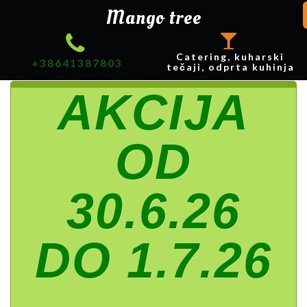
Mango tree
Catering, kuharski
+38641387803
tečaji, odprta kuhinja
AKCIJA
OD
30.6.26
DO 1.7.26