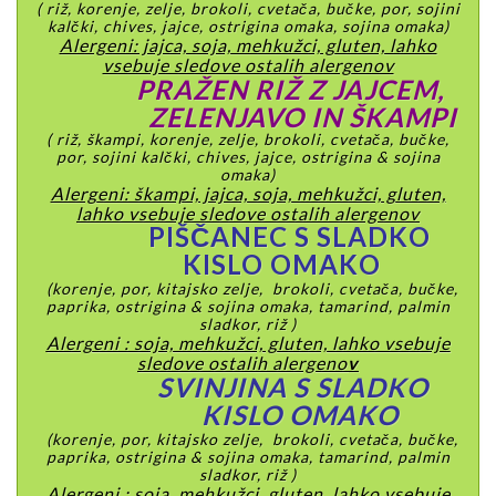
( riž, korenje, zelje, brokoli, cvetača, bučke, por, sojini
kalčki, chives, jajce, ostrigina omaka, sojina omaka)
Alergeni: jajca, soja, mehkužci, gluten, lahko
vsebuje sledove ostalih alergenov
PRAŽEN RIŽ Z JAJCEM,
ZELENJAVO IN ŠKAMPI
( riž, škampi, korenje, zelje, brokoli, cvetača, bučke,
por, sojini kalčki, chives, jajce, ostrigina & sojina
omaka)
Alergeni: škampi, jajca, soja, mehkužci, gluten,
lahko vsebuje sledove ostalih alergenov
PIŠČANEC S SLADKO
KISLO OMAKO
(korenje, por, kitajsko zelje, brokoli, cvetača, bučke,
paprika, ostrigina & sojina omaka, tamarind, palmin
sladkor, riž )
Alergeni : soja, mehkužci, gluten, lahko vsebuje
sledove ostalih alergeno
v
SVINJINA S SLADKO
KISLO OMAKO
(korenje, por, kitajsko zelje, brokoli, cvetača, bučke,
paprika, ostrigina & sojina omaka, tamarind, palmin
sladkor, riž )
Alergeni : soja, mehkužci, gluten, lahko vsebuje