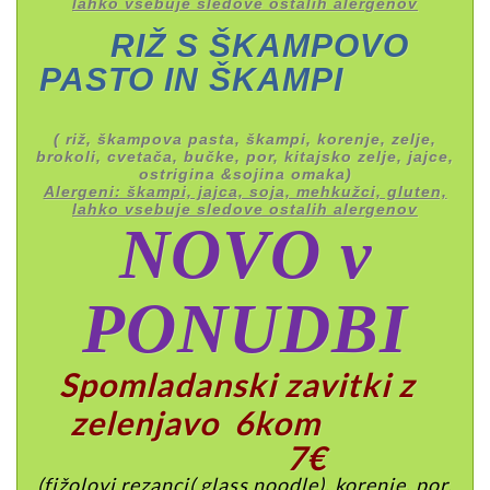
lahko vsebuje sledove ostalih alergenov
RIŽ S ŠKAMPOVO
PASTO IN ŠKAMPI
( riž, škampova pasta, škampi, korenje, zelje,
brokoli, cvetača, bučke, por, kitajsko zelje, jajce,
ostrigina &sojina omaka)
Alergeni: škampi, jajca, soja, mehkužci, gluten,
lahko vsebuje sledove ostalih alergenov
NOVO v
PONUDBI
Spomladanski zavitki z
zelenjavo 6kom
7€
(fižolovi rezanci( glass noodle), korenje, por,