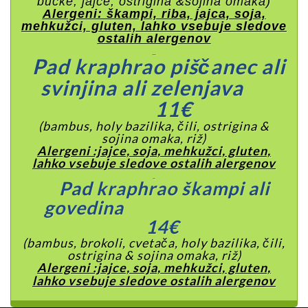
bučke, jajce, ostrigina &sojina omaka)
Alergeni: škampi, riba, jajca, soja,
mehkužci, gluten, lahko vsebuje sledove
ostalih alergenov
Pad kraphrao piščanec ali
svinjina ali zelenjava
11€
(bambus, holy bazilika, čili, ostrigina &
sojina omaka, riž)
Alergeni :jajce, soja, mehkužci, gluten,
lahko vsebuje sledove ostalih alergenov
Pad kraphrao škampi ali
govedina
14€
(bambus, brokoli, cvetača, holy bazilika, čili,
ostrigina & sojina omaka, riž)
Alergeni :jajce, soja, mehkužci, gluten,
lahko vsebuje sledove ostalih alergenov