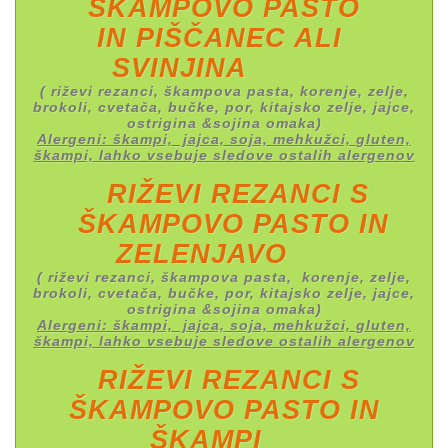
ŠKAMPOVO PASTO
IN
PIŠČANEC ALI
SVINJINA
( riževi rezanci, škampova pasta, korenje, zelje,
brokoli, cvetača, bučke, por, kitajsko zelje, jajce,
ostrigina &sojina omaka)
Alergeni: škampi, jajca, soja, mehkužci, gluten,
škampi, lahko vsebuje sledove ostalih alergenov
RIŽEVI REZANCI S
ŠKAMPOVO PASTO IN
ZELENJAVO
( riževi rezanci, škampova pasta, korenje, zelje,
brokoli, cvetača, bučke, por, kitajsko zelje, jajce,
ostrigina &sojina omaka)
Alergeni: škampi, jajca, soja, mehkužci, gluten,
škampi, lahko vsebuje sledove ostalih alergenov
RIŽEVI REZANCI S
ŠKAMPOVO PASTO IN
ŠKAMPI