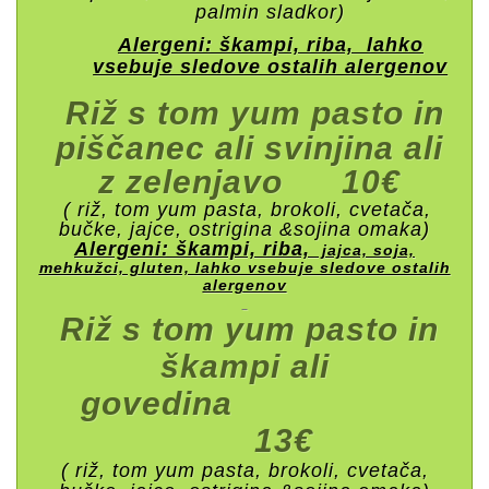
palmin sladkor)
Alergeni: škampi, riba, lahko
vsebuje sledove ostalih alergenov
Riž s tom yum pasto in
piščanec ali svinjina ali
z zelenjavo 10€
( riž, tom yum pasta, brokoli, cvetača,
bučke, jajce, ostrigina &sojina omaka)
Alergeni: škampi, riba,
jajca, soja,
mehkužci, gluten, lahko vsebuje sledove ostalih
alergenov
Riž s tom yum pasto in
škampi ali
govedina
13€
( riž, tom yum pasta, brokoli, cvetača,