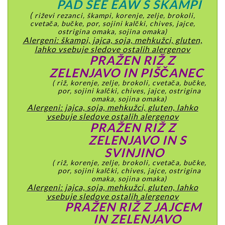
PAD SEE EAW S ŠKAMPI
(
riževi rezanci, škampi, korenje, zelje, brokoli,
cvetača, bučke, por, sojini kalčki, chives, jajce,
ostrigina omaka, sojina omaka)
Alergeni: škampi, jajca, soja, mehkužci, gluten,
lahko vsebuje sledove ostalih alergenov
PRAŽEN RIŽ Z
ZELENJAVO IN PIŠČANEC
( riž, korenje, zelje, brokoli, cvetača, bučke,
por, sojini kalčki, chives, jajce, ostrigina
omaka, sojina omaka)
Alergeni: jajca, soja, mehkužci, gluten, lahko
vsebuje sledove ostalih alergenov
PRAŽEN RIŽ Z
ZELENJAVO IN S
SVINJINO
( riž, korenje, zelje, brokoli, cvetača, bučke,
por, sojini kalčki, chives, jajce, ostrigina
omaka, sojina omaka)
Alergeni: jajca, soja, mehkužci, gluten, lahko
vsebuje sledove ostalih alergenov
PRAŽEN RIŽ Z JAJCEM
IN ZELENJAVO