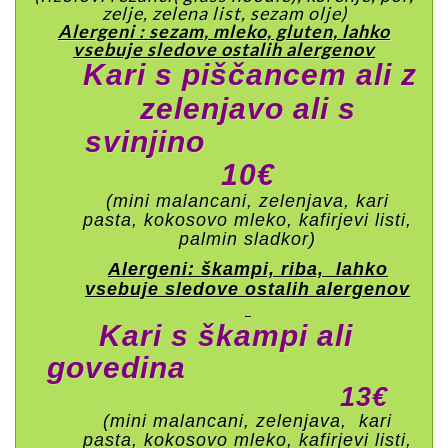
zelje, zelena list, sezam olje)
Alergeni : sezam, mleko, gluten, lahko
vsebuje sledove ostalih alergenov
Kari s piščancem ali z
zelenjavo ali s
svinjino
10€
(mini malancani, zelenjava, kari
pasta, kokosovo mleko, kafirjevi listi,
palmin sladkor)
Alergeni: škampi, riba,
lahko
vsebuje sledove ostalih alergenov
Kari s škampi ali
govedina
13€
(mini malancani, zelenjava, kari
pasta, kokosovo mleko, kafirjevi listi,